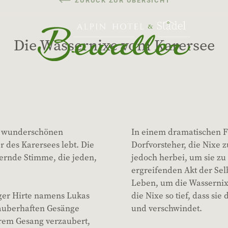
ZURÜCK ZUR ÜBERSICHT
Die Wassernixe vom Karersee
er wunderschönen
In einem dramatischen F
 des Karersees lebt. Die
Dorfvorsteher, die Nixe z
bernde Stimme, die jeden,
jedoch herbei, um sie zu
ergreifenden Akt der Selb
Leben, um die Wassernixe
nger Hirte namens Lukas
die Nixe so tief, dass sie
 zauberhaften Gesänge
und verschwindet.
hrem Gesang verzaubert,