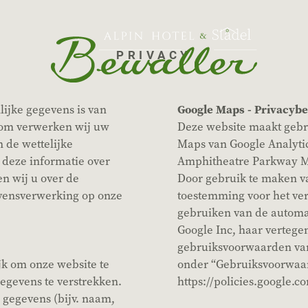
PRIVACY
ijke gegevens is van
Google Maps - Privacybe
rom verwerken wij uw
Deze website maakt gebr
n de wettelijke
Maps van Google Analytics
 deze informatie over
Amphitheatre Parkway Mo
 wij u over de
Door gebruik te maken va
evensverwerking op onze
toestemming voor het ve
gebruiken van de automa
Google Inc, haar verteg
gebruiksvoorwaarden van
jk om onze website te
onder “Gebruiksvoorwaa
egevens te verstrekken.
https://policies.google.c
 gegevens (bijv. naam,