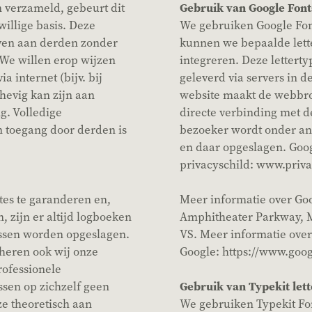
 verzameld, gebeurt dit
Gebruik van Google Font
willige basis. Deze
We gebruiken Google Fon
ven aan derden zonder
kunnen we bepaalde lett
We willen erop wijzen
integreren. Deze lettert
a internet (bijv. bij
geleverd via servers in d
hevig kan zijn aan
website maakt de webbr
g. Volledige
directe verbinding met d
 toegang door derden is
bezoeker wordt onder a
en daar opgeslagen. Goo
privacyschild: www.priv
es te garanderen en,
Meer informatie over Goo
n, zijn er altijd logboeken
Amphitheater Parkway, M
ssen worden opgeslagen.
VS. Meer informatie ove
eheren ook wij onze
Google: https://www.goog
rofessionele
ssen op zichzelf geen
Gebruik van Typekit let
e theoretisch aan
We gebruiken Typekit Fo