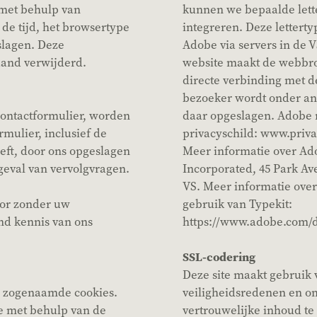
met behulp van
kunnen we bepaalde lett
de tijd, het browsertype
integreren. Deze lettert
slagen. Deze
Adobe via servers in de 
and verwijderd.
website maakt de webbr
directe verbinding met d
bezoeker wordt onder a
 contactformulier, worden
daar opgeslagen. Adobe 
mulier, inclusief de
privacyschild: www.priv
eft, door ons opgeslagen
Meer informatie over Ad
geval van vervolgvragen.
Incorporated, 45 Park Ave
VS. Meer informatie ove
oor zonder uw
gebruik van Typekit:
nd kennis van ons
https://www.adobe.com/de
SSL-codering
Deze site maakt gebruik
n zogenaamde cookies.
veiligheidsredenen en o
ie met behulp van de
vertrouwelijke inhoud te