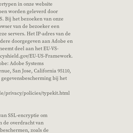
ertypen in onze website
ypen worden geleverd door
VS. Bij het bezoeken van onze
owser van de bezoeker een
eze servers. Het IP-adres van de
ndere doorgegeven aan Adobe en
neemt deel aan het EU-VS-
acyshield.gov/EU-US-Framework.
obe: Adobe Systems
nue, San Jose, California 95110,
r gegevensbescherming bij het
/privacy/policies/typekit.html
 van SSL-encryptie om
m de overdracht van
 beschermen, zoals de