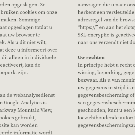
rden opgeslagen. Ze
aanvragen die u naar ons 
ebruiken cookies om onze
herkent een versleutelde 
te maken. Sommige
adresregel van de browser
aat opgeslagen totdat u
“https://” en aan het slo
staat uw browser te
SSL-encryptie is geactiv
 Als u dit niet wilt,
naar ons verzendt niet d
at deze u informeert over
 dit alleen in individuele
Uw rechten
deactiveert, kan de
In principe hebt u recht o
beperkt zijn.
wissing, beperking, gege
bezwaar. Als u van menin
uw gegevens in strijd is
van de webanalysedienst
gegevensbescherming of 
n Google Analytics is
van gegevensbescherming
Parkway Mountain View,
geschonden, kunt u een k
ookies gebruikt,
toezichthoudende autoritei
site kan worden
gegevensbeschermingsauto
eerde informatie wordt