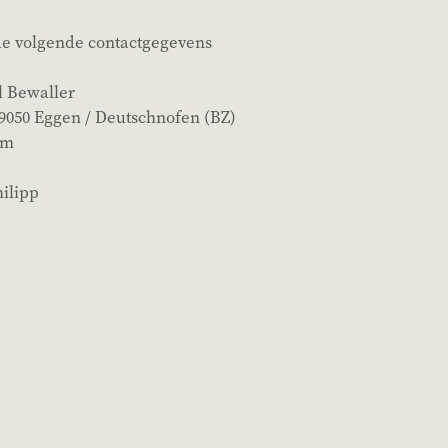
de volgende contactgegevens
l Bewaller
39050 Eggen / Deutschnofen (BZ)
om
hilipp