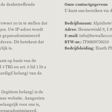
 de desbetreffende
Onze contactgegevens
U kunt ons bereiken via 
wser zo in te stellen dat
Bedrijfsnaam:
Alpinhote
gen. Uw IP-adres wordt
Adres
: Hennewinkl 9, I-
jk gepseudonimiseerd
E-mail:
info@bewaller.c
ijderen. Dit betekent dat
BTW-nr.:
IT00859730210
ijk is.
Bedrijfsleiding
: Eisath P
ats op basis van de
3 TKG en art. 6 lid 1 lit a
aardigd belang) van de
(legitiem belang) is de
onze website. Aangezien
elangrijk voor ons is,
gepseudonimiseerd.